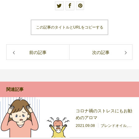
この記事のタイトルとURLをコピーする
前の記事
次の記事
関連記事
コロナ禍のストレスにもお勧
めのアロマ
2021.09.08
ブレンドオイル
メン