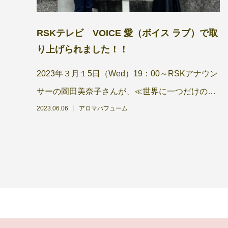
RSKテレビ VOICE 愛（ボイス ラブ）で取
り上げられました！！
2023年３月１5日（Wed）19：00～RSKアナウン
サーの岡田美奈子さんが、≪世界に一つだけのア
ロマ香水作り≫を体験される模様が
2023.06.06
アロマパフューム