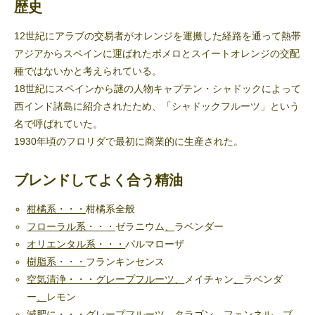
歴史
12世紀にアラブの交易者がオレンジを運搬した経路を通って熱帯
アジアからスペインに運ばれたポメロとスイートオレンジの交配
種ではないかと考えられている。
18世紀にスペインから謎の人物キャプテン・シャドックによって
西インド諸島に紹介されたため、「シャドックフルーツ」という
名で呼ばれていた。
1930年頃のフロリダで最初に商業的に生産された。
ブレンドしてよく合う精油
柑橘系・・・
柑橘系全般
フローラル系・・・
ゼラニウム
、
ラベンダー
オリエンタル系・・・
パルマローザ
樹脂系・・・
フランキンセンス
空気清浄・・・グレープフルーツ、
メイチャン
、
ラベンダ
ー
、
レモン
減肥に・・・グレープフルーツ、
タラゴン
、
フェンネル
、
ブ