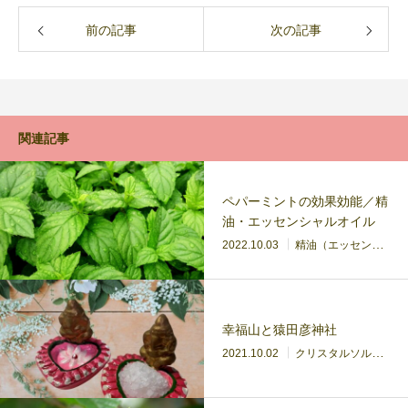
前の記事
次の記事
関連記事
ペパーミントの効果効能／精
油・エッセンシャルオイル
2022.10.03
精油（エッセンシャルオイル）
幸福山と猿田彦神社
2021.10.02
クリスタルソルト
精