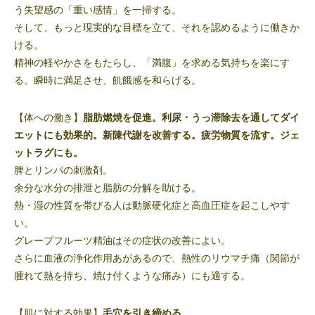
う失望感の「重い感情」を一掃する。
そして、もっと現実的な目標を立て、それを認めるように働きか
ける。
精神の軽やかさをもたらし、「満腹」を求める気持ちを楽にす
る。瞬時に満足させ、飢餓感を和らげる。
【体への働き】
脂肪燃焼を促進。利尿・うっ滞除去を通してダイ
エットにも効果的。新陳代謝を改善する。
疲労物質を流す。ジェ
ットラグにも。
脾とリンパの刺激剤。
余分な水分の排泄と脂肪の分解を助ける。
熱・湿の性質を帯びる人は動脈硬化症と高血圧症を起こしやす
い。
グレープフルーツ精油はその症状の改善によい。
さらに血液の浄化作用あがあるので、熱性のリウマチ痛（関節が
腫れて熱を持ち、焼け付くような痛み）にも適する。
【肌に対する効果】
毛穴を引き締める