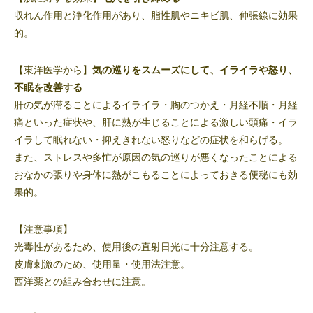
収れん作用と浄化作用があり、脂性肌やニキビ肌、伸張線に効果
的。
【東洋医学から】
気の巡りをスムーズにして、イライラや怒り、
不眠を改善する
肝の気が滞ることによるイライラ・胸のつかえ・月経不順・月経
痛といった症状や、肝に熱が生じることによる激しい頭痛・イラ
イラして眠れない・抑えきれない怒りなどの症状を和らげる。
また、ストレスや多忙が原因の気の巡りが悪くなったことによる
おなかの張りや身体に熱がこもることによっておきる便秘にも効
果的。
【注意事項】
光毒性があるため、使用後の直射日光に十分注意する。
皮膚刺激のため、使用量・使用法注意。
西洋薬との組み合わせに注意。