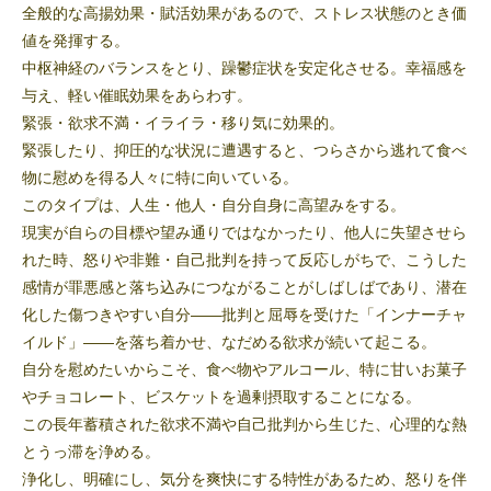
全般的な高揚効果・賦活効果があるので、ストレス状態のとき価
値を発揮する。
中枢神経のバランスをとり、躁鬱症状を安定化させる。幸福感を
与え、軽い催眠効果をあらわす。
緊張・欲求不満・イライラ・移り気に効果的。
緊張したり、抑圧的な状況に遭遇すると、つらさから逃れて食べ
物に慰めを得る人々に特に向いている。
このタイプは、人生・他人・自分自身に高望みをする。
現実が自らの目標や望み通りではなかったり、他人に失望させら
れた時、怒りや非難・自己批判を持って反応しがちで、こうした
感情が罪悪感と落ち込みにつながることがしばしばであり、潜在
化した傷つきやすい自分――批判と屈辱を受けた「インナーチャ
イルド」――を落ち着かせ、なだめる欲求が続いて起こる。
自分を慰めたいからこそ、食べ物やアルコール、特に甘いお菓子
やチョコレート、ビスケットを過剰摂取することになる。
この長年蓄積された欲求不満や自己批判から生じた、心理的な熱
とうっ滞を浄める。
浄化し、明確にし、気分を爽快にする特性があるため、怒りを伴