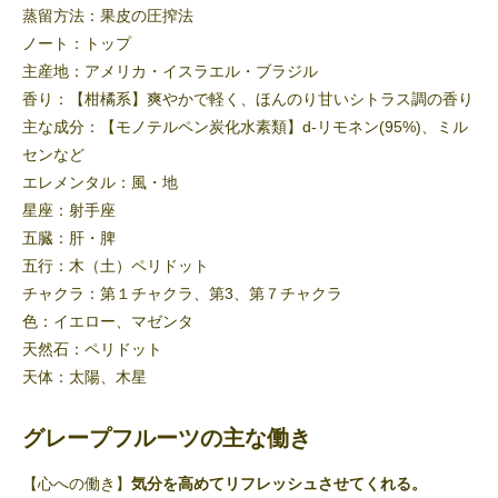
蒸留方法：果皮の圧搾法
ノート：トップ
主産地：アメリカ・イスラエル・ブラジル
香り：【柑橘系】爽やかで軽く、ほんのり甘いシトラス調の香り
主な成分：【モノテルペン炭化水素類】d-リモネン(95%)、ミル
センなど
エレメンタル：風・地
星座：射手座
五臓：肝・脾
五行：木（土）ペリドット
チャクラ：第１チャクラ、第3、第７チャクラ
色：イエロー、マゼンタ
天然石：ペリドット
天体：太陽、木星
グレープフルーツの主な働き
【心への働き】
気分を高めてリフレッシュさせてくれる。